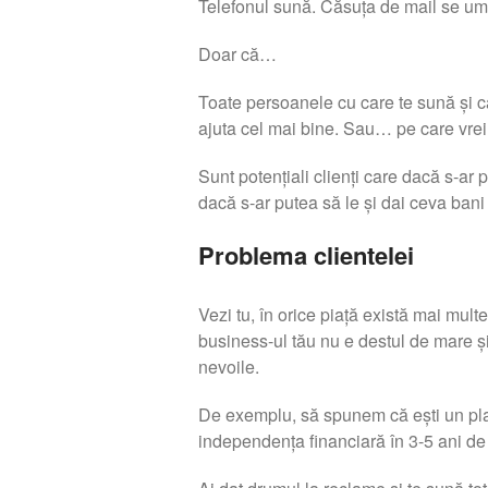
Telefonul sună. Căsuța de mail se ump
Doar că…
Toate persoanele cu care te sună și care
ajuta cel mai bine. Sau… pe care vrei s
Sunt potențiali clienți care dacă s-ar pu
dacă s-ar putea să le și dai ceva bani p
Problema clientelei
Vezi tu, în orice piață există mai multe
business-ul tău nu e destul de mare și
nevoile.
De exemplu, să spunem că ești un plani
independența financiară în 3-5 ani de 