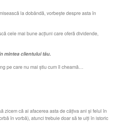
omisească la dobândă, vorbește despre asta în
scă cele mai bune acțiuni care oferă dividende,
în mintea clientului tău.
ing pe care nu mai știu cum îl cheamă…
 zicem că ai afacerea asta de câțiva ani și felul în
vorbă în vorbă), atunci trebuie doar să te uiți în istoric