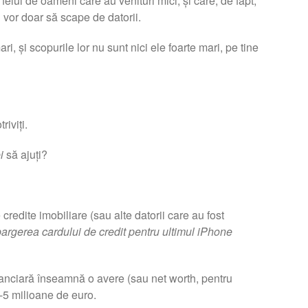
 felul de oameni care au venituri mici, și care, de fapt,
i vor doar să scape de datorii.
i, și scopurile lor nu sunt nici ele foarte mari, pe tine
iviți.
i
să ajuți?
credite imobiliare (sau alte datorii care au fost
argerea cardului de credit pentru ultimul iPhone
nciară înseamnă o avere (sau net worth, pentru
3-5 milioane de euro.