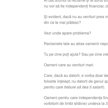
Ai dat drumul la reclame și te sună tot
nu vor să fie independenți financiar, c
Și evident, dacă nu au venituri prea mar
din ce te mai plătesc?
Vezi unde apare problema?
Reclamele tale au atras oamenii nepotr
Tu pe cine poți ajuta? Sau pe cine
vre
Oameni care au venituri mari.
Care, dacă au datorii, e vorba doar de 
folosite înțelept, nu datorii de genul
sp
pentru care trebuie să dea 5 salarii
).
Oameni pentru care independența fina
vorbitorii de limbi străine) undeva la 