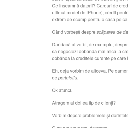
Ce înseamnă datorii? Carduri de credit
ultimul model de iPhone), credit pent
extrem de scump pentru o casă pe car
Când vorbești despre
scăparea de dat
Dar dacă ai vorbi, de exemplu, despre 
să negociezi dobândă mai mică la cred
dobânda la creditele curente pe care l
Eh, deja vorbim de altceva. Pe oameni
de
portofoliu
.
Ok atunci.
Atragem al doilea tip de clienți?
Vorbim depsre problemele și dorințele 
Cum am spus mai devreme.