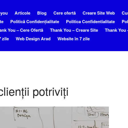
 you
Articole
Blog
Cere ofertă
Creare Site Web
Cu
te
Politică Confidențialitate
Politica Confidentialitate
Pol
ank You – Cere Ofertă
Thank You – Creare Site
Thank You –
 zile
Web Design Arad
Website în 7 zile
ienții potriviți