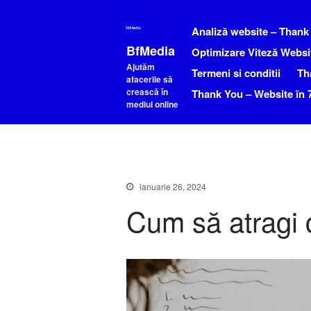
Analiză website – Thank
BfMedia
Optimizare Viteză Websi
Ajutăm
Termeni si conditii
Th
afacerile să
crească în
Thank You – Website în 7
mediul online
ianuarie 26, 2024
Cum să atragi cl