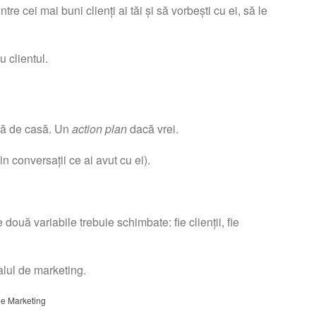
tre cei mai buni clienți ai tăi și să vorbești cu ei, să le
 clientul.
emă de casă. Un
action plan
dacă vrei.
din conversații ce ai avut cu ei).
două variabile trebuie schimbate: fie clienții, fie
alul de marketing.
ie Marketing